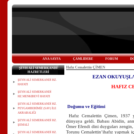
ANA SAYFA
ÇAMLIDERE
FORUM
D
Hafız Cemalettin ÇİMEN
ŞEYH ALİ SEMERKANDİ
HAZRETLERİ
EZAN OKUYUŞLA
ŞEYH ALİ SEMERKANDİ HZ.
HAYATI
HAFIZ
C
ŞEYH ALİ SEMERKANDİ
HZ.MENKIBEVİ HAYATI
ŞEYH ALİ SEMERKANDİ HZ.
Doğumu ve Eğitimi
PEYGAMBERİMİZ (SAV) İLE
AKRABALIĞI
Hafız Cemalettin Çimen, 1937 y
ŞEYH ALİ SEMERKANDİ HZ.
dünyaya geldi. Babası
Abidin, an
ŞEMALİ
Ömer Efendi dini duyguları zengin,
Torunu Cemalettin’i
hafız yapmak i
ŞEYH ALİ SEMERKANDİ HZ.