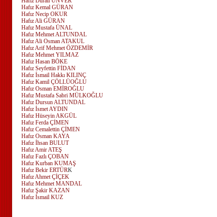
Hafız Durali ÜNVER
Hafız Kemal GÜRAN
Hafız Necip OKUR
Hafız Ali GÜRAN
Hafız Mustafa ÜNAL
Hafız Mehmet ALTUNDAL
Hafız Ali Osman ATAKUL
Hafız Arif Mehmet ÖZDEMİR
Hafız Mehmet YILMAZ
Hafız Hasan BÖKE
Hafız Seyfettin FİDAN
Hafız İsmail Hakkı KILINÇ
Hafız Kamil ÇÖLLÜOĞLU
Hafız Osman EMİROĞLU
Hafız Mustafa Sabri MÜLKOĞLU
Hafız Dursun ALTUNDAL
Hafız İsmet AYDIN
Hafız Hüseyin AKGÜL
Hafız Ferda ÇİMEN
Hafız Cemalettin ÇİMEN
Hafız Osman KAYA
Hafız İhsan BULUT
Hafız Amir ATEŞ
Hafız Fazlı ÇOBAN
Hafız Kurban KUMAŞ
Hafız Bekir ERTÜR
K
Hafız Ahmet ÇİÇEK
Hafız Mehmet MANDAL
Hafız Şakir KAZAN
Hafız İsmail KUZ