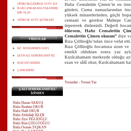
SIĞIRCIK/ÇEKİRGE SUYU İLE
Hafız Cemalettin Çimen’in en öne
İLGİLİ ANKARADA YAŞANMIŞ
günleri, Cuma namazlarından ön
BİR OLAY
yüksek minarelerinden, güçlü hopa
cemaati ve gerekse Maltepe Cam
SIĞIRCIK SUYU ŞEYHLERİ
ürpererek dinlenirdi. Değerli hoc
ölürsem, Hafız Cemalettin Çi
Cemalettin Çimen okusun”
diye v
VİDEOLAR
Rıza Çöllüoğlu’ndan önce vefat etti
Rıza Çöllüoğlu hocamıza uzun ve 
HZ. MUHAMMED (SAV)
emekli olduktan sonra yaz ay
ŞEYH ALİ SEMERKANDİ HZ.
Kızılcahamam merkezde olduğu a
ezan ve sâlâ okur, Kızılcahamam ha
KUR'AN'I KERİM
ÇAMLIDERE
Yorumlar
-
Yorum Yaz
Ş.ALİ SEMERKANDİ HZ.
İZİNDEN
Hafız Hasan AKKUŞ
Hafız İbrahim OKUR
Hafız Halil OKUR
Hafız Abdullah İŞLER
Hafız Ziya TIĞLIOĞLU
Hafız Rıza ÇÖLLÜOĞLU
Hafız Osman TAŞKAN