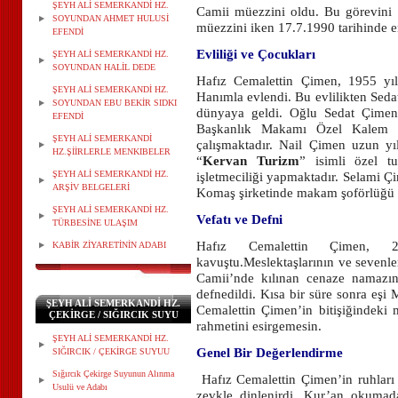
ŞEYH ALİ SEMERKANDİ HZ.
Camii müezzini oldu. Bu görevini
SOYUNDAN AHMET HULUSİ
müezzini iken 17.7.1990 tarihinde e
EFENDİ
Evliliği ve Çocukları
ŞEYH ALİ SEMERKANDİ HZ.
SOYUNDAN HALİL DEDE
Hafız Cemalettin Çimen, 1955 yı
ŞEYH ALİ SEMERKANDİ HZ.
Hanımla evlendi. Bu evlilikten Sedat
SOYUNDAN EBU BEKİR SIDKI
dünyaya geldi. Oğlu Sedat Çimen
EFENDİ
Başkanlık Makamı Özel Kalem
ŞEYH ALİ SEMERKANDİ
çalışmaktadır. Nail Çimen uzun y
HZ.ŞİİRLERLE MENKIBELER
“
Kervan Turizm
” isimli özel t
ŞEYH ALİ SEMERKANDİ HZ.
işletmeciliği yapmaktadır. Selami Ç
ARŞİV BELGELERİ
Komaş şirketinde makam şoförlüğü 
ŞEYH ALİ SEMERKANDİ HZ.
Vefatı ve Defni
TÜRBESİNE ULAŞIM
Hafız Cemalettin Çimen, 2
KABİR ZİYARETİNİN ADABI
kavuştu.
Meslektaşlarının ve sevenle
Camii’nde
kılınan cenaze namazı
defnedildi. Kısa bir süre sonra eşi
ŞEYH ALİ SEMERKANDİ HZ.
Cemalettin Çimen’in bitişiğindeki
ÇEKİRGE / SIĞIRCIK SUYU
rahmetini esirgemesin.
ŞEYH ALİ SEMERKANDİ HZ.
Genel Bir Değerlendirme
SIĞIRCIK / ÇEKİRGE SUYUU
Sığırcık Çekirge Suyunun Alınma
Hafız Cemalettin Çimen’in ruhları
Usulü ve Adabı
zevkle dinlenirdi. Kur’an okumad