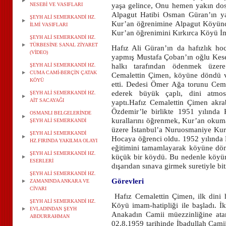
NESEBİ VE VASIFLARI
yaşa gelince, Onu hemen yakın dos
Alpagut Hatibi Osman Güran’ın ya
ŞEYH ALİ SEMERKANDİ HZ.
Kur’an öğrenimine Alpagut Köyü
İLMİ VASIFLARI
Kur’an öğrenimini Kırkırca Köyü
İ
ŞEYH ALİ SEMERKANDİ HZ.
TÜRBESİNE SANAL ZİYARET
Hafız Ali Güran’ın da hafızlık ho
(VİDEO)
yapmış Mustafa Çoban’ın oğlu Ke
ŞEYH ALİ SEMERKANDİ HZ.
halkı tarafından ödenmek üze
CUMA CAMİ-BERÇİN ÇATAK
Cemalettin Çimen, köyüne döndü
KÖYÜ
etti. Dedesi Ömer Ağa torunu
Cema
ederek büyük çaplı, dini atmos
ŞEYH ALİ SEMERKANDİ HZ.
AİT SACAYAĞI
yaptı.
Hafız Cemalettin Çimen akra
Özdemir’le birlikte 1951 yılında
OSMANLI BELGELERİNDE
kurallarını öğrenmek, Kur’an okumad
ŞEYH ALİ SEMERKANDİ
üzere İstanbul’a Nuruosmaniye Kur’
ŞEYH ALİ SEMERKANDİ
Hocaya öğrenci oldu. 1952 yılınd
HZ.FIRINDA YAKILMA OLAYI
eğitimini tamamlayarak köyüne dö
ŞEYH ALİ SEMERKANDİ HZ.
küçük bir köydü. Bu nedenle köyü
ESERLERİ
dışarıdan sınava girmek suretiyle bit
ŞEYH ALİ SEMERKANDİ HZ.
Görevleri
ZAMANINDA ANKARA VE
CİVARI
Hafız Cemalettin Çimen, ilk dini
ŞEYH ALİ SEMERKANDİ HZ.
Köyü imam-hatipliği ile başladı. İ
EVLADINDAN ŞEYH
Anakadın Camii müezzinliğine ata
ABDURRAHMAN
02.8.1959 tarihinde İbadullah Cami