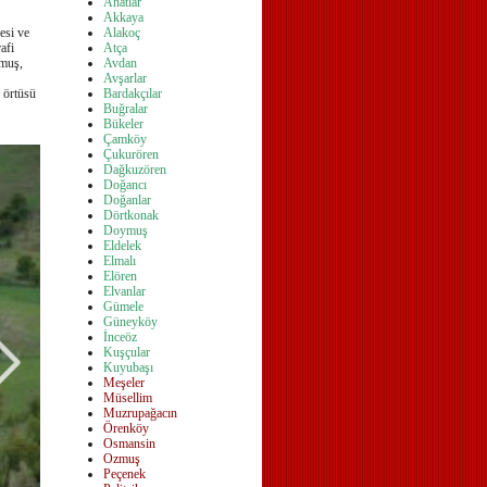
Ahatlar
Akkaya
Alakoç
esi ve
Atça
afi
Avdan
ymuş,
Avşarlar
Bardakçılar
 örtüsü
Buğralar
Bükeler
Çamköy
Çukurören
Dağkuzören
Doğancı
Doğanlar
Dörtkonak
Doymuş
Eldelek
Elmalı
Elören
Elvanlar
Gümele
Güney
köy
İnceöz
Kuşçular
Kuyubaşı
Meşeler
Müsellim
Muzrupağacın
Örenköy
Osmansin
Ozmuş
Peçenek