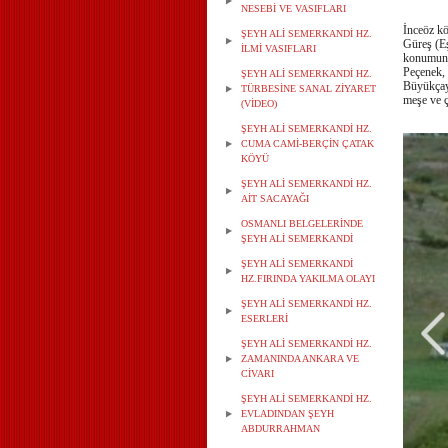
NESEBİ VE VASIFLARI
İnceöz kö
ŞEYH ALİ SEMERKANDİ HZ.
Güreş (Eş
İLMİ VASIFLARI
konumuna
Peçenek, 
ŞEYH ALİ SEMERKANDİ HZ.
Büyükçayı
TÜRBESİNE SANAL ZİYARET
meşe ve ça
(VİDEO)
ŞEYH ALİ SEMERKANDİ HZ.
CUMA CAMİ-BERÇİN ÇATAK
KÖYÜ
ŞEYH ALİ SEMERKANDİ HZ.
AİT SACAYAĞI
OSMANLI BELGELERİNDE
ŞEYH ALİ SEMERKANDİ
ŞEYH ALİ SEMERKANDİ
HZ.FIRINDA YAKILMA OLAYI
ŞEYH ALİ SEMERKANDİ HZ.
ESERLERİ
ŞEYH ALİ SEMERKANDİ HZ.
ZAMANINDA ANKARA VE
CİVARI
ŞEYH ALİ SEMERKANDİ HZ.
EVLADINDAN ŞEYH
ABDURRAHMAN