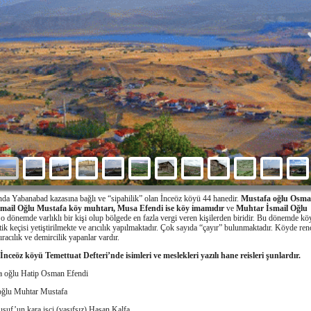
nda Yabanabad kazasına bağlı ve “sipahilik” olan İnceöz köyü 44 hanedir.
Mustafa oğlu Osma
smail Oğlu Mustafa köy muhtarı, Musa Efendi ise köy imamıdır
ve
Muhtar İsmail Oğlu
o dönemde varlıklı bir kişi olup bölgede en fazla vergi veren kişilerden biridir. Bu dönemde köy
tik keçisi yetiştirilmekte ve arıcılık yapılmaktadır. Çok sayıda “çayır” bulunmaktadır. Köyde ren
ıracılık ve demircilik yapanlar vardır.
 İnceöz köyü Temettuat Defteri’nde isimleri ve meslekleri yazılı hane reisleri şunlardır.
a oğlu Hatip Osman Efendi
 oğlu Muhtar Mustafa
suf’un kara işçi (vasıfsız) Hasan Kalfa