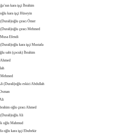
ğa’nın kara işçi İbrahim
oğlu kara işçi Hüseyin
 (Durali)oğlu çıracı Ömer
 (Durali)oğlu çıracı Mehmed
Musa Efendi
 (Durali)oğlu kara işçi Mustafa
ğlu sabi (çocuk) İbrahim
ı Ahmed
lah
ı Mehmed
li (Durali)oğlu eskici Abdullah
 Osman
Ali
İbrahim oğlu çıracı Ahmed
 (Durali)oğlu Ali
uk oğlu Mahmud
a oğlu kara işçi Ebubekir