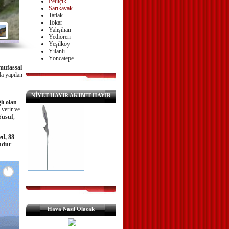
Pelitçik
Sarıkavak
Tatlak
Tokar
Yahşihan
Yediören
Yeşilköy
Yılanlı
Yoncatepe
 mufassal
da yapılan
NİYET HAYIR AKIBET HAYIR
lı olan
verir ve
Yusuf
,
ed, 88
ludur
.
Hava Nasıl Olacak