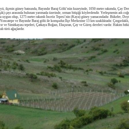
yü, ilçenin güney batısında, Bayındır Baraj Gölü’nün kuzeyinde, 1050 metre rakımda, Çay Der
ik) çayı arasında bulunan yarımada üzerinde, orman bitişiği köylerdendir. Yerleşmenin adı coğr
 uygun olup, 1275 metre rakımlı İnceöz Tepesi’nin (Kaya) güney yamacındadır. Bükeler, Do
Yoncatepe ve Bayındır Baraj gölü ile komşudur.İlçe Merkezine 13 km uzaklıktadır. Çıngırdaklı,
r ve Simitkayası tepeleri, Çatkaya Boğazı, Eluçuran, Çay ve Güreş dereleri vardır. Hakim bitki
lı türü ağaçlardır.