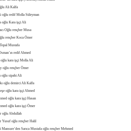
ğlu Ali Kalfa
ü oğlu redif Molla Süleyman
 oğlu Kara işçi Ali
acı Oğlu rençber Musa
ğlu rençber Koca Ömer
 Topal Mustafa
Osman’ın redif Ahmed
 oğlu kara işçi Molla Ali
y oğlu rençber Ömer
ı oğlu sipahi Ali
kı oğlu demirci Ali Kalfa
eşe oğlu kara işçi Ahmed
hmed oğlu kara işçi Hasan
hmed oğlu kara işçi Ömer
r oğlu Abdullah
 Yusuf oğlu rençber Halil
-i Mansure’den Sarıca Mustafa oğlu rençber Mehmed