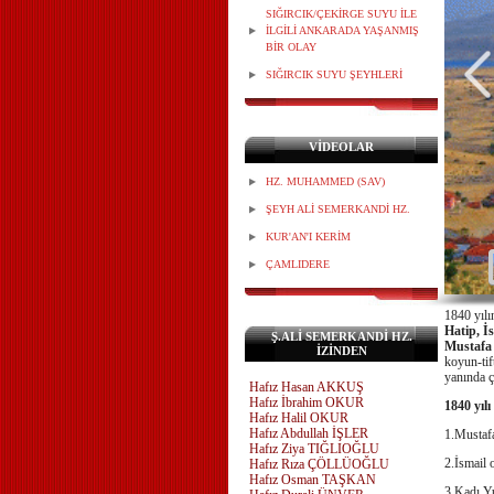
SIĞIRCIK/ÇEKİRGE SUYU İLE
İLGİLİ ANKARADA YAŞANMIŞ
BİR OLAY
SIĞIRCIK SUYU ŞEYHLERİ
VİDEOLAR
HZ. MUHAMMED (SAV)
ŞEYH ALİ SEMERKANDİ HZ.
KUR'AN'I KERİM
ÇAMLIDERE
1840 yılı
Hatip, İ
Ş.ALİ SEMERKANDİ HZ.
Mustafa
İZİNDEN
koyun-tif
yanında ç
Hafız Hasan AKKUŞ
Hafız İbrahim OKUR
1840 yılı
Hafız Halil OKUR
Hafız Abdullah İŞLER
1.Mustaf
Hafız Ziya TIĞLIOĞLU
2.İsmail
Hafız Rıza ÇÖLLÜOĞLU
Hafız Osman TAŞKAN
3.Kadı Yu