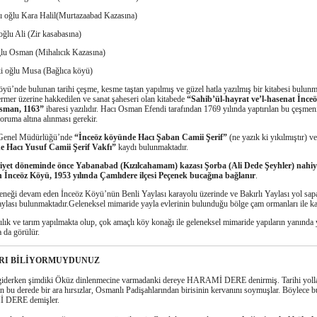
ı oğlu Kara Halil(Murtazaabad Kazasına)
ğlu Ali (Zir kasabasına)
ğlu Osman (Mihalıcık Kazasına)
ki oğlu Musa (Bağlıca köyü)
yü’nde bulunan tarihi çeşme, kesme taştan yapılmış ve güzel hatla yazılmış bir kitabesi bulunm
mer üzerine hakkedilen ve sanat şaheseri olan kitabede
“Sahib’ül-hayrat ve’l-hasenat İnceö
Osman, 1163”
ibaresi yazılıdır. Hacı Osman Efendi tarafından 1769 yılında yaptırılan bu çeşmen
koruma altına alınması gerekir.
 Genel Müdürlüğü’nde
“İnceöz köyünde Hacı Şaban Camii Şerif”
(ne yazık ki yıkılmıştır) ve
 Hacı Yusuf Camii Şerif Vakfı”
kaydı bulunmaktadır.
et döneminde önce Yabanabad (Kızılcahamam) kazası Şorba (Ali Dede Şeyhler) nahiy
 İnceöz Köyü, 1953 yılında Çamlıdere ilçesi Peçenek bucağına bağlanır
.
eneği devam eden İnceöz Köyü’nün Benli Yaylası karayolu üzerinde ve Bakırlı Yaylası yol sap
ylası bulunmaktadır.Geleneksel mimaride yayla evlerinin bulunduğu bölge çam ormanları ile kap
ık ve tarım yapılmakta olup, çok amaçlı köy konağı ile geleneksel mimaride yapıların yanında 
 da görülür.
RI BİLİYORMUYDUNUZ
giderken şimdiki Öküz dinlenmecine varmadanki dereye HARAMİ DERE denirmiş. Tarihi yoll
an bu derede bir ara hırsızlar, Osmanlı Padişahlarından birisinin kervanını soymuşlar. Böylece 
DERE demişler.