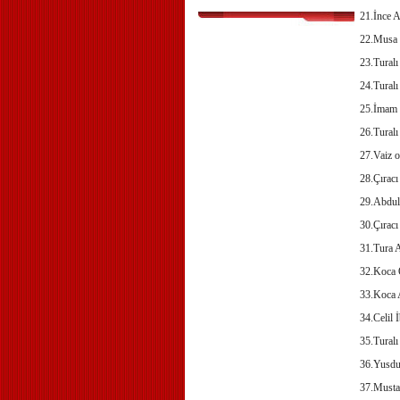
21.İnce A
22.Musa 
23.Turalı
24.Turalı
25.İmam 
26.Turalı
27.Vaiz o
28.Çırac
29.Abdul
30.Çırac
31.Tura A
32.Koca
33.Koca 
34.Celil 
35.Turalı
36.Yusd
37.Mustaf