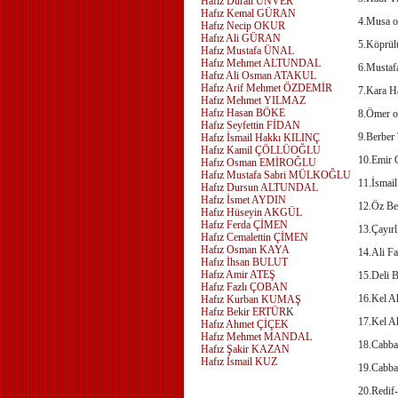
Hafız Durali ÜNVER
Hafız Kemal GÜRAN
4.Musa o
Hafız Necip OKUR
Hafız Ali GÜRAN
5.Köprül
Hafız Mustafa ÜNAL
Hafız Mehmet ALTUNDAL
6.Mustafa
Hafız Ali Osman ATAKUL
Hafız Arif Mehmet ÖZDEMİR
7.Kara H
Hafız Mehmet YILMAZ
Hafız Hasan BÖKE
8.Ömer o
Hafız Seyfettin FİDAN
9.Berber
Hafız İsmail Hakkı KILINÇ
Hafız Kamil ÇÖLLÜOĞLU
10.Emir 
Hafız Osman EMİROĞLU
Hafız Mustafa Sabri MÜLKOĞLU
11.İsmail
Hafız Dursun ALTUNDAL
Hafız İsmet AYDIN
12.Öz Be
Hafız Hüseyin AKGÜL
Hafız Ferda ÇİMEN
13.Çayırl
Hafız Cemalettin ÇİMEN
Hafız Osman KAYA
14.Ali Fa
Hafız İhsan BULUT
Hafız Amir ATEŞ
15.Deli B
Hafız Fazlı ÇOBAN
16.Kel A
Hafız Kurban KUMAŞ
Hafız Bekir ERTÜR
K
17.Kel A
Hafız Ahmet ÇİÇEK
Hafız Mehmet MANDAL
18.Cabba
Hafız Şakir KAZAN
Hafız İsmail KUZ
19.Cabbar
20.Redif