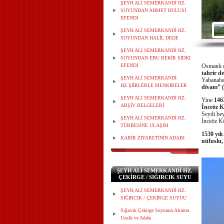
ŞEYH ALİ SEMERKANDİ HZ.
SOYUNDAN AHMET HULUSİ
EFENDİ
ŞEYH ALİ SEMERKANDİ HZ.
SOYUNDAN HALİL DEDE
ŞEYH ALİ SEMERKANDİ HZ.
SOYUNDAN EBU BEKİR SIDKI
EFENDİ
Osmanlı d
tahrir de
ŞEYH ALİ SEMERKANDİ
Yabanaba
HZ.ŞİİRLERLE MENKIBELER
divanı”
ŞEYH ALİ SEMERKANDİ HZ.
Yine
1463
ARŞİV BELGELERİ
İnceöz K
Seydi bey
ŞEYH ALİ SEMERKANDİ HZ.
İnceöz Kö
TÜRBESİNE ULAŞIM
1530 yıl
KABİR ZİYARETİNİN ADABI
nüfuslu, 
ŞEYH ALİ SEMERKANDİ HZ.
ÇEKİRGE / SIĞIRCIK SUYU
ŞEYH ALİ SEMERKANDİ HZ.
SIĞIRCIK / ÇEKİRGE SUYUU
Sığırcık Çekirge Suyunun Alınma
Usulü ve Adabı