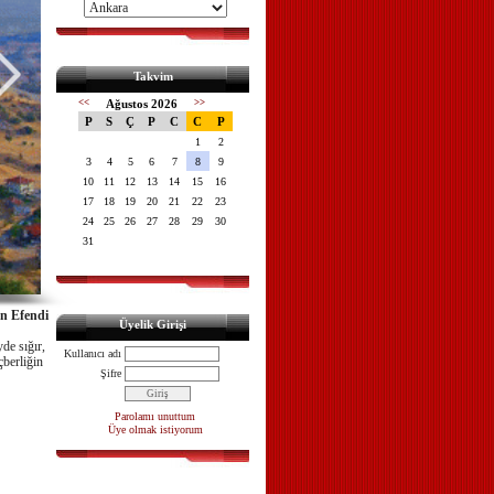
Takvim
<<
Ağustos 2026
>>
P
S
Ç
P
C
C
P
1
2
3
4
5
6
7
8
9
10
11
12
13
14
15
16
17
18
19
20
21
22
23
24
25
26
27
28
29
30
31
n Efendi
Üyelik Girişi
de sığır,
Kullanıcı adı
çberliğin
Şifre
Parolamı unuttum
Üye olmak istiyorum