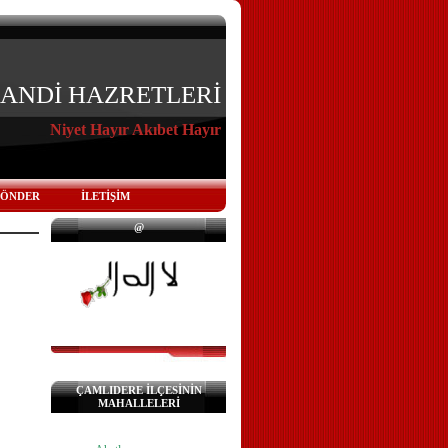
KANDİ HAZRETLERİ
Niyet Hayır Akıbet Hayır
GÖNDER
İLETİŞİM
@
ÇAMLIDERE İLÇESİNİN
MAHALLELERİ