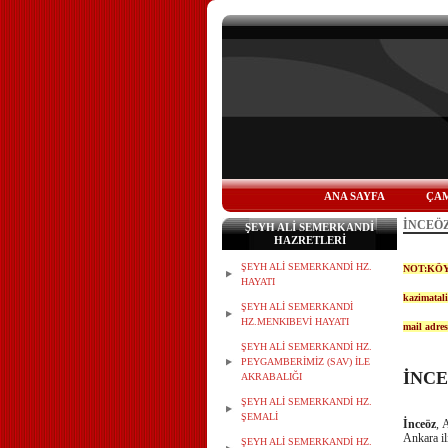
ANA SAYFA
ÇAM
İNCEÖ
ŞEYH ALİ SEMERKANDİ
HAZRETLERİ
ŞEYH ALİ SEMERKANDİ HZ.
NOT:KÖY
HAYATI
kazimata
ŞEYH ALİ SEMERKANDİ
HZ.MENKIBEVİ HAYATI
mail adres
ŞEYH ALİ SEMERKANDİ HZ.
PEYGAMBERİMİZ (SAV) İLE
İNC
AKRABALIĞI
ŞEYH ALİ SEMERKANDİ HZ.
ŞEMALİ
İnceöz
, 
Ankara il
ŞEYH ALİ SEMERKANDİ HZ.