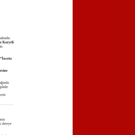
aktadır.
z Karyeli
in
“İnceöz
esine
ağında
lıdır.
yeni
arın
bu dereye