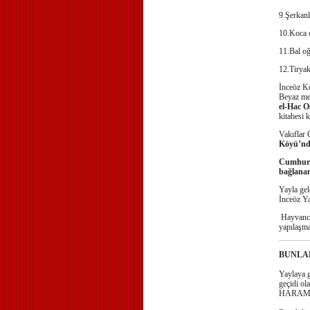
9.Şerkanl
10.Koca o
11.Bal o
12.Tirya
İnceöz Kö
Beyaz mer
el-Hac 
kitabesi 
Vakıflar
Köyü’nde
Cumhuriy
bağlanan
Yayla gel
İnceöz Ya
Hayvancıl
yapılaşma
BUNLA
Yaylaya 
geçidi ol
HARAMİ 