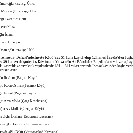
Ömer oğlu kara işçi Ömer
 Musa oğlu kara işçi İdris
ğlu kara işçi Halil
bezci Musa
ğlu İsmail
i oğlu Hüseyin
asan oğlu kara işçi Halil
ı Temettuat Defteri’nde İnceöz Köyü’nde 51 hane kayıtlı olup 12 hanesi İnceöz’den başka
ve 39 haneye düşmüştür.
Köy imamı Musa oğlu Ali Efendidir.
Bu yıllarda köyde ziraat,hay
lik, katırcılık ve çuvalcılık yapılmaktadır.1841-1844 yılları arasında İnceöz köyünden başka yerl
eri şunlardır.
ğlu İbrahim (Bağlıca Köyü)
ğlu Koca Osman (Peçenek köyü)
lu İsmail (Peçenek köyü)
ğlu Ama Molla (Çağa Kasabasına)
 oğlu Ak Molla (Çavuşlar Köyü)
ğa Oglu İbrahim (Beypazarı Kazasına)
ahi oğlu Hüseyin (Zir Kasabasına )
ustafa oğlu Bekir (Murtazaabad Kazasına)