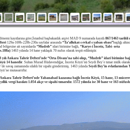
önemi kayıtlarına göre;İstanbul başbakanlık arşivi MAD 9 numarada kayıtlı
867/1463 tarihli
fteri
129a-169b-228b-230a sayfalar arasında
“Ta’allukat-ı evkaf-ı yaban obası”
başlığı altın
d bölgesine ait sayımlarda
“Mudrıb”
idari birimine bağlı,
“Karye-i İnceöz, Tabi- orta
(s.188a)
1463 yılında 14 hane yaklaşık 70 nufus olarak tespit edilmiştir.
 yılı Ankara Tahrir Defteri’nde “Orta Divanı’na tabi olup, “Mudrıb” idari birimine bağ
öyü 14 hanedir
. Sultan Murad Hüdavendiğar, İnceöz Köyü’nü Seydi Bey’e tımar mülk olarak 
’de savaş zamanında silahlı bir sipahi gönderirmiş. 1463 yılında
Seydi Bey’in evlatlarından 
yü’ne mutasarrıftır.
ı Ankara Tahrir Defteri’nde Yabanabad kazasına bağlı İnceöz Köyü, 15 hane, 13 mücerr
yıllık vergi hasılatı 1.054 akçe ve sipahi tımarıdır. 1572 yılında ise 30 hane ve 163 nüfus