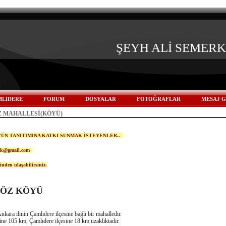
ŞEYH ALİ SEMER
LIDERE
FORUM
DOSYALAR
FOTOĞRAFLAR
MESAJ 
Z MAHALLESİ(KÖYÜ)
ÜN TANITIMINA KATKI SUNMAK İSTEYENLER..
lik@gmail.com
inden ulaşabilirsiniz.
EÖZ KÖYÜ
Ankara ilinin Çamlıdere ilçesine bağlı bir mahalledir.
ine 105 km, Çamlıdere ilçesine 18 km uzaklıktadır.