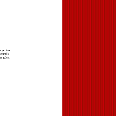
 yerlere
vancılık
ere göçen