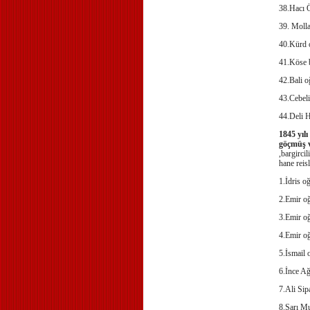
38.Hacı 
39. Molla
40.Kürd o
41.Köse 
42.Bali o
43.Cebel
44.Deli H
1845 yıl
göçmüş 
,bargirci
hane reisl
1.İdris o
2.Emir o
3.Emir oğ
4.Emir o
5.İsmail
6.İnce A
7.Ali Sip
8.Sarı M