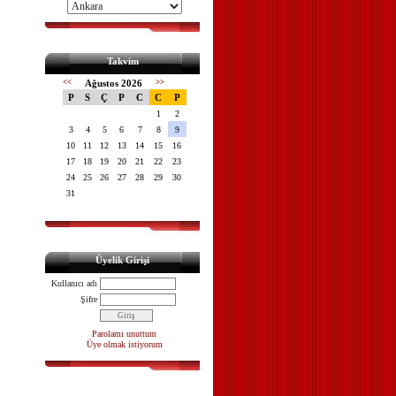
Takvim
<<
Ağustos 2026
>>
P
S
Ç
P
C
C
P
1
2
3
4
5
6
7
8
9
10
11
12
13
14
15
16
17
18
19
20
21
22
23
24
25
26
27
28
29
30
31
Üyelik Girişi
Kullanıcı adı
Şifre
Parolamı unuttum
Üye olmak istiyorum