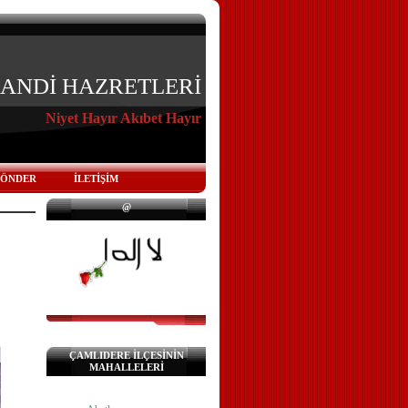
KANDİ HAZRETLERİ
Niyet Hayır Akıbet Hayır
GÖNDER
İLETİŞİM
@
ÇAMLIDERE İLÇESİNİN
MAHALLELERİ