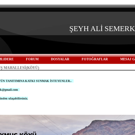
ŞEYH ALİ SEMER
LIDERE
FORUM
DOSYALAR
FOTOĞRAFLAR
MESAJ 
Ş MAHALLESİ(KÖYÜ)
ÜN TANITIMINA KATKI SUNMAK İSTEYENLER..
lik@gmail.com
inden ulaşabilirsiniz.