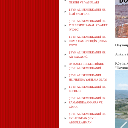
NESEBİ VE VASIFLARI
ŞEYH ALİ SEMERKANDİ HZ.
İLMİ VASIFLARI
ŞEYH ALİ SEMERKANDİ HZ.
TÜRBESİNE SANAL ZİYARET
(VİDEO)
ŞEYH ALİ SEMERKANDİ HZ.
CUMA CAMİ-BERÇİN ÇATAK
Doymu
KÖYÜ
ŞEYH ALİ SEMERKANDİ HZ.
Ankara i
AİT SACAYAĞI
Köyhalk
OSMANLI BELGELERİNDE
"Doymuş
ŞEYH ALİ SEMERKANDİ
ŞEYH ALİ SEMERKANDİ
HZ.FIRINDA YAKILMA OLAYI
ŞEYH ALİ SEMERKANDİ HZ.
ESERLERİ
ŞEYH ALİ SEMERKANDİ HZ.
ZAMANINDA ANKARA VE
CİVARI
ŞEYH ALİ SEMERKANDİ HZ.
EVLADINDAN ŞEYH
ABDURRAHMAN