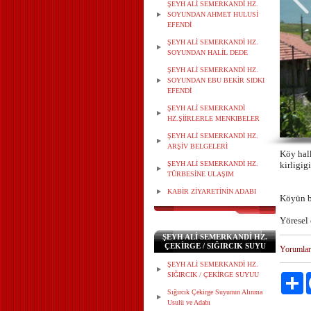
ŞEYH ALİ SEMERKANDİ HZ.
SOYUNDAN AHMET HULUSİ
EFENDİ
ŞEYH ALİ SEMERKANDİ HZ.
SOYUNDAN HALİL DEDE
ŞEYH ALİ SEMERKANDİ HZ.
SOYUNDAN EBU BEKİR SIDKI
EFENDİ
ŞEYH ALİ SEMERKANDİ
HZ.ŞİİRLERLE MENKIBELER
ŞEYH ALİ SEMERKANDİ HZ.
ARŞİV BELGELERİ
Köy hal
ŞEYH ALİ SEMERKANDİ HZ.
kirligig
TÜRBESİNE ULAŞIM
KABİR ZİYARETİNİN ADABI
Köyün ba
Yöresel 
ŞEYH ALİ SEMERKANDİ HZ.
ÇEKİRGE / SIĞIRCIK SUYU
Yorumlar
ŞEYH ALİ SEMERKANDİ HZ.
SIĞIRCIK / ÇEKİRGE SUYUU
Pa
Sığırcık Çekirge Suyunun Alınma
Usulü ve Adabı