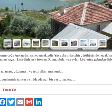
kının coğu Ankarada ikamet etmektedir. Yaz aylarında şehir gürültüsünden uzak h
inden kaçan, kafa dinlemek isteyen Doymuş'lular yaz ayları köylerine gelmektedirl
zlaması, gözlemesi, ve testi pilavı meshurdur.
oyunlarında misket ve hüdayda ayrı bir yer tutmaktadır.
-
Yorum Yaz
ylaş
Facebook
Twitter
Email
Gmail
LinkedIn