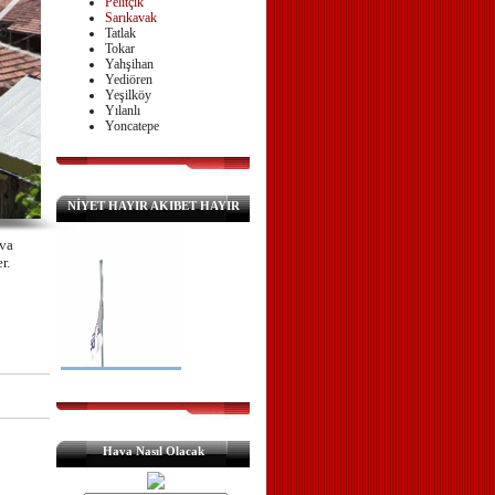
Pelitçik
Sarıkavak
Tatlak
Tokar
Yahşihan
Yediören
Yeşilköy
Yılanlı
Yoncatepe
NİYET HAYIR AKIBET HAYIR
ava
er.
Hava Nasıl Olacak