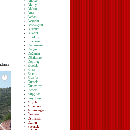
Ahatlar
Akkaya
Alakoç
Atça
Avdan
Avşarlar
Bardakçılar
Buğralar
Bükeler
Çamköy
Çukurören
Dağkuzören
Doğancı
Doğanlar
Dörtkonak
Doymuş
adının
Eldelek
Elmalı
Elören
Elvanlar
Gümele
Güney
köy
İnceöz
Kuşçular
Kuyubaşı
Meşeler
Müsellim
Muzrupağacın
Örenköy
Osmansin
Ozmuş
Peçenek