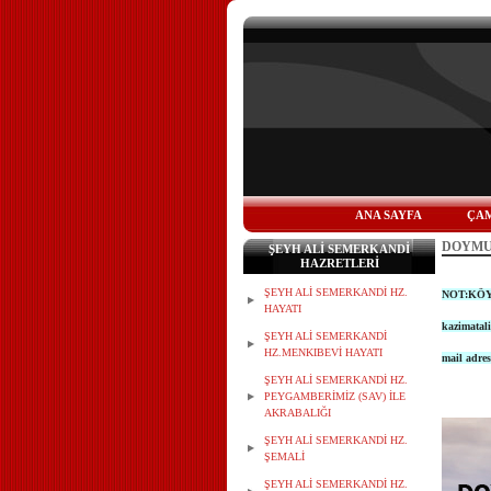
ANA SAYFA
ÇAM
DOYMU
ŞEYH ALİ SEMERKANDİ
HAZRETLERİ
ŞEYH ALİ SEMERKANDİ HZ.
NOT:KÖY
HAYATI
kazimata
ŞEYH ALİ SEMERKANDİ
HZ.MENKIBEVİ HAYATI
mail adres
ŞEYH ALİ SEMERKANDİ HZ.
PEYGAMBERİMİZ (SAV) İLE
AKRABALIĞI
ŞEYH ALİ SEMERKANDİ HZ.
ŞEMALİ
ŞEYH ALİ SEMERKANDİ HZ.