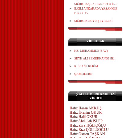
SIĞIRCIK/ÇEKİRGE SUYU İLE
İLGİLİ ANKARADA YAŞANMIŞ
BİR OLAY
SIĞIRCIK SUYU ŞEYHLERİ
VİDEOLAR
HZ. MUHAMMED (SAV)
ŞEYH ALİ SEMERKANDİ HZ.
KUR'AN'I KERİM
ÇAMLIDERE
Ş.ALİ SEMERKANDİ HZ.
İZİNDEN
Hafız Hasan AKKUŞ
Hafız İbrahim OKUR
Hafız Halil OKUR
Hafız Abdullah İŞLER
Hafız Ziya TIĞLIOĞLU
Hafız Rıza ÇÖLLÜOĞLU
Hafız Osman TAŞKAN