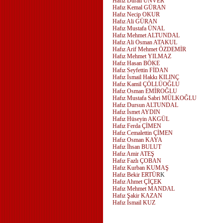
Hafız Durali ÜNVER
Hafız Kemal GÜRAN
Hafız Necip OKUR
Hafız Ali GÜRAN
Hafız Mustafa ÜNAL
Hafız Mehmet ALTUNDAL
Hafız Ali Osman ATAKUL
Hafız Arif Mehmet ÖZDEMİR
Hafız Mehmet YILMAZ
Hafız Hasan BÖKE
Hafız Seyfettin FİDAN
Hafız İsmail Hakkı KILINÇ
Hafız Kamil ÇÖLLÜOĞLU
Hafız Osman EMİROĞLU
Hafız Mustafa Sabri MÜLKOĞLU
Hafız Dursun ALTUNDAL
Hafız İsmet AYDIN
Hafız Hüseyin AKGÜL
Hafız Ferda ÇİMEN
Hafız Cemalettin ÇİMEN
Hafız Osman KAYA
Hafız İhsan BULUT
Hafız Amir ATEŞ
Hafız Fazlı ÇOBAN
Hafız Kurban KUMAŞ
Hafız Bekir ERTÜR
K
Hafız Ahmet ÇİÇEK
Hafız Mehmet MANDAL
Hafız Şakir KAZAN
Hafız İsmail KUZ