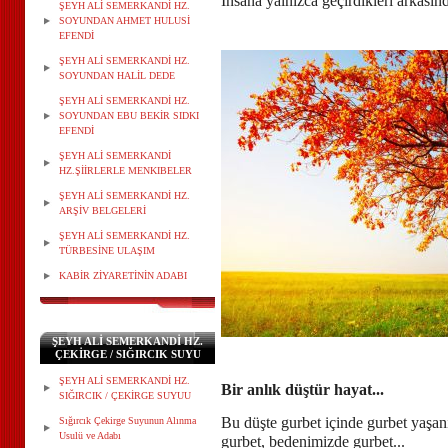
İnsana yalnızca geçirdikleri arkasın
ŞEYH ALİ SEMERKANDİ HZ.
SOYUNDAN AHMET HULUSİ
EFENDİ
ŞEYH ALİ SEMERKANDİ HZ.
SOYUNDAN HALİL DEDE
ŞEYH ALİ SEMERKANDİ HZ.
SOYUNDAN EBU BEKİR SIDKI
EFENDİ
ŞEYH ALİ SEMERKANDİ
HZ.ŞİİRLERLE MENKIBELER
ŞEYH ALİ SEMERKANDİ HZ.
ARŞİV BELGELERİ
ŞEYH ALİ SEMERKANDİ HZ.
TÜRBESİNE ULAŞIM
KABİR ZİYARETİNİN ADABI
ŞEYH ALİ SEMERKANDİ HZ.
ÇEKİRGE / SIĞIRCIK SUYU
ŞEYH ALİ SEMERKANDİ HZ.
Bir anlık düştür hayat...
SIĞIRCIK / ÇEKİRGE SUYUU
Bu düşte gurbet içinde gurbet yaşan
Sığırcık Çekirge Suyunun Alınma
Usulü ve Adabı
gurbet, bedenimizde gurbet...