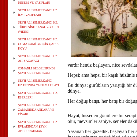
NESEBİ VE VASIFLARI
ŞEYH ALİ SEMERKANDİ HZ.
İLMİ VASIFLARI
ŞEYH ALİ SEMERKANDİ HZ.
TÜRBESİNE SANAL ZİYARET
(VİDEO)
ŞEYH ALİ SEMERKANDİ HZ.
CUMA CAMİ-BERÇİN ÇATAK
KÖYÜ
ŞEYH ALİ SEMERKANDİ HZ.
AİT SACAYAĞI
vardır henüz başlayan, nice sevdalar
OSMANLI BELGELERİNDE
ŞEYH ALİ SEMERKANDİ
Hepsi; ama hepsi bir kaşık hüzün
ŞEYH ALİ SEMERKANDİ
Bu dünya; gurûbların yarıştığı bir d
HZ.FIRINDA YAKILMA OLAYI
dünya.
ŞEYH ALİ SEMERKANDİ HZ.
ESERLERİ
Her doğuş batışı, her batış bir doğu
ŞEYH ALİ SEMERKANDİ HZ.
ZAMANINDA ANKARA VE
CİVARI
Hayat, hisseden gönüllere bir seraptır
olur, mevsimler saniye, seneler dak
ŞEYH ALİ SEMERKANDİ HZ.
EVLADINDAN ŞEYH
Yaşanan her güzellik, başlayan her 
ABDURRAHMAN