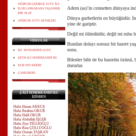
SIĞIRCIK/ÇEKİRGE SUYU İLE
Adem (as)’in cennetten dünyaya indi
İLGİLİ ANKARADA YAŞANMIŞ
BİR OLAY
Dünya gurbetlerin en büyüğüdür. İn
SIĞIRCIK SUYU ŞEYHLERİ
yine de gariptir.
Değil mi ölümlüdür, değil mi ruhu b
VİDEOLAR
Bundan dolayı sonsuz bir hasret yaşa
sonu.
HZ. MUHAMMED (SAV)
ŞEYH ALİ SEMERKANDİ HZ.
Bilenler bilir de bu hasretin özünü, 
dururlar.
KUR'AN'I KERİM
ÇAMLIDERE
Ş.ALİ SEMERKANDİ HZ.
İZİNDEN
Hafız Hasan AKKUŞ
Hafız İbrahim OKUR
Hafız Halil OKUR
Hafız Abdullah İŞLER
Hafız Ziya TIĞLIOĞLU
Hafız Rıza ÇÖLLÜOĞLU
Hafız Osman TAŞKAN