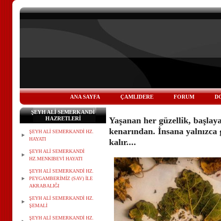
ANA SAYFA
ÇAMLIDERE
FORUM
D
ŞEYH ALİ SEMERKANDİ
Yaşanan her güzellik, başlaya
HAZRETLERİ
kenarından. İnsana yalnızca 
ŞEYH ALİ SEMERKANDİ HZ.
HAYATI
kalır....
ŞEYH ALİ SEMERKANDİ
HZ.MENKIBEVİ HAYATI
ŞEYH ALİ SEMERKANDİ HZ.
PEYGAMBERİMİZ (SAV) İLE
AKRABALIĞI
ŞEYH ALİ SEMERKANDİ HZ.
ŞEMALİ
ŞEYH ALİ SEMERKANDİ HZ.