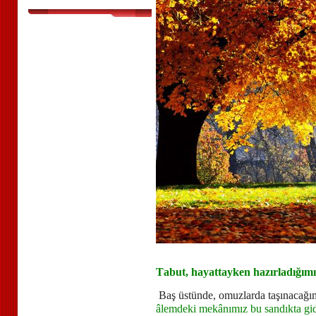
T
abut, hayattayken hazırladığımız
Baş üstünde, omuzlarda taşınacağımı
âlemdeki mekânımız bu sandıkta gid