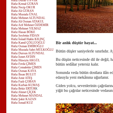
Hafız Durali ÜNVER
Hafız Kemal GÜRAN
Hafız Necip OKUR
Hafız Ali GÜRAN
Hafız Mustafa ÜNAL
Hafız Mehmet ALTUNDAL
Hafız Ali Osman ATAKUL
Hafız Arif Mehmet ÖZDEMİR
Hafız Mehmet YILMAZ
Hafız Hasan BÖKE
Hafız Seyfettin FİDAN
Hafız İsmail Hakkı KILINÇ
Bir anlık düştür hayat...
Hafız Kamil ÇÖLLÜOĞLU
Hafız Osman EMİROĞLU
Hafız Mustafa Sabri MÜLKOĞLU
Bütün düşler saniyelerle sınırlıdır
Hafız Dursun ALTUNDAL
Hafız İsmet AYDIN
Bu düşün neticesinde dil ile değil, h
Hafız Hüseyin AKGÜL
bütün sedâlar yetersiz kalır.
Hafız Ferda ÇİMEN
Hafız Cemalettin ÇİMEN
Hafız Osman KAYA
Sonunda veda bütün dostlara ilân edi
Hafız İhsan BULUT
edasıyla yeni mekânına uğurlanır.
Hafız Amir ATEŞ
Hafız Fazlı ÇOBAN
Hafız Kurban KUMAŞ
Giden yolcu, sevenlerinin çağrılarına
Hafız Bekir ERTÜR
K
yiğit bu çağrılar neticesinde vedasını 
Hafız Ahmet ÇİÇEK
Hafız Mehmet MANDAL
Hafız Şakir KAZAN
Hafız İsmail KUZ