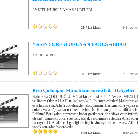
AYETEL KÜRSİ-NAMAZ SURELERİ
2447 kez izlendi
3491 gün ön
YASİN SURESİ OKUYAN FARES ABBAD
YASİN SURESİ
3716 kez izlendi
3491 gün ön
Rıza Çöllüoğlu. Munafikun suresi 9 ila 11.Ayetler
Hafız Rıza ÇÖLLÜOĞLU Münafikun Suresi 9 İla 11 Ayetler. MEALİ;
ve Rahim Olan ALLAH' ın (cc) adıyla, 9. Ey iman edenler! Mallarınız ve
evlatlarınız sizi, Allah'ı zikretmekten alıkoymasın. Her kim bunu yaparsa,
onlar ziyana uğrayanların ta kendileridir. 10. Herhangi birinize ölüm geli
Rabbim! Beni yakın bir zamana kadar geciktirsen de sadaka verip iyilerd
olsam!" demeden önce, size rızık olarak verdiğimiz şeylerden Allah yolu
harcayın. 11. Allah, eceli geldiğinde hiçbir kimseyi asla ertelemez. Allah
yaptıklarınızdan haberdardır.
5701 kez izlendi
5689 gün ön