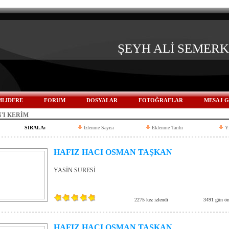
ŞEYH ALİ SEMER
LIDERE
FORUM
DOSYALAR
FOTOĞRAFLAR
MESAJ 
'I KERİM
SIRALA:
İzlenme Sayısı
Eklenme Tarihi
Y
HAFIZ HACI OSMAN TAŞKAN
YASİN SURESİ
2275 kez izlendi
3491 gün ön
HAFIZ HACI OSMAN TAŞKAN