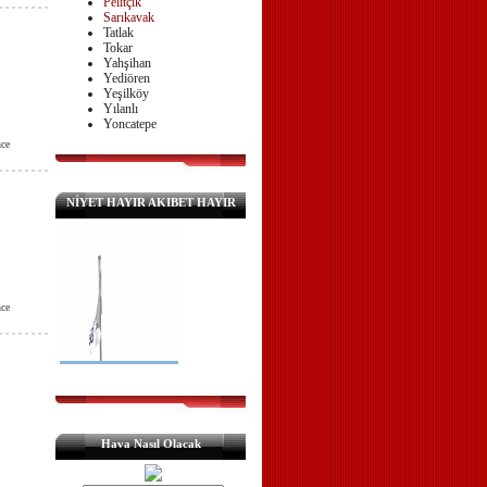
Pelitçik
Sarıkavak
Tatlak
Tokar
Yahşihan
Yediören
Yeşilköy
Yılanlı
Yoncatepe
ce
NİYET HAYIR AKIBET HAYIR
ce
Hava Nasıl Olacak