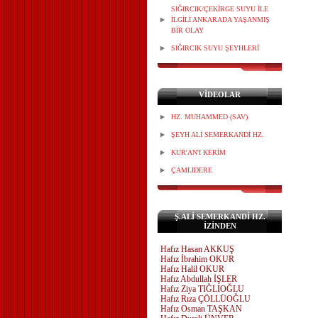
SIĞIRCIK/ÇEKİRGE SUYU İLE
İLGİLİ ANKARADA YAŞANMIŞ
BİR OLAY
SIĞIRCIK SUYU ŞEYHLERİ
VİDEOLAR
HZ. MUHAMMED (SAV)
ŞEYH ALİ SEMERKANDİ HZ.
KUR'AN'I KERİM
ÇAMLIDERE
Ş.ALİ SEMERKANDİ HZ.
İZİNDEN
Hafız Hasan AKKUŞ
Hafız İbrahim OKUR
Hafız Halil OKUR
Hafız Abdullah İŞLER
Hafız Ziya TIĞLIOĞLU
Hafız Rıza ÇÖLLÜOĞLU
Hafız Osman TAŞKAN