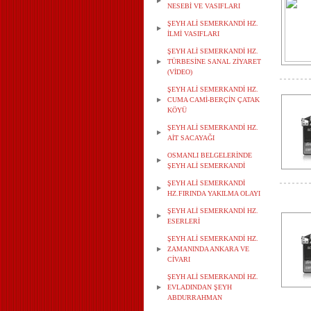
NESEBİ VE VASIFLARI
ŞEYH ALİ SEMERKANDİ HZ.
İLMİ VASIFLARI
ŞEYH ALİ SEMERKANDİ HZ.
TÜRBESİNE SANAL ZİYARET
(VİDEO)
ŞEYH ALİ SEMERKANDİ HZ.
CUMA CAMİ-BERÇİN ÇATAK
KÖYÜ
ŞEYH ALİ SEMERKANDİ HZ.
AİT SACAYAĞI
OSMANLI BELGELERİNDE
ŞEYH ALİ SEMERKANDİ
ŞEYH ALİ SEMERKANDİ
HZ.FIRINDA YAKILMA OLAYI
ŞEYH ALİ SEMERKANDİ HZ.
ESERLERİ
ŞEYH ALİ SEMERKANDİ HZ.
ZAMANINDA ANKARA VE
CİVARI
ŞEYH ALİ SEMERKANDİ HZ.
EVLADINDAN ŞEYH
ABDURRAHMAN