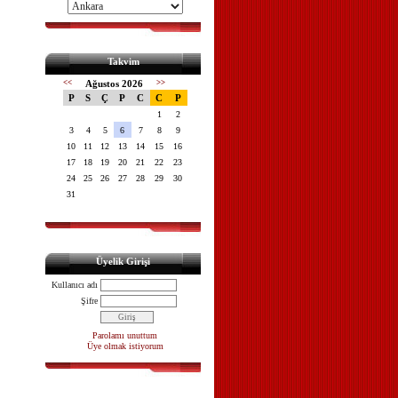
Takvim
<<
Ağustos 2026
>>
P
S
Ç
P
C
C
P
1
2
3
4
5
6
7
8
9
10
11
12
13
14
15
16
17
18
19
20
21
22
23
24
25
26
27
28
29
30
31
Üyelik Girişi
Kullanıcı adı
Şifre
Parolamı unuttum
Üye olmak istiyorum