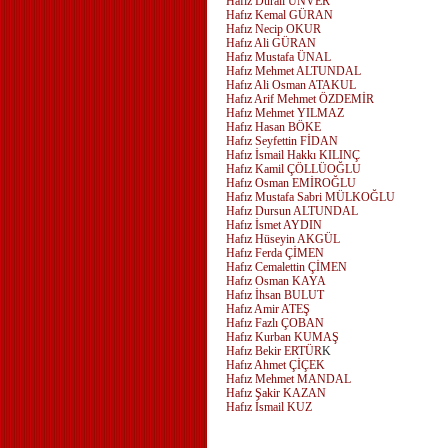
Hafız Durali ÜNVER
Hafız Kemal GÜRAN
Hafız Necip OKUR
Hafız Ali GÜRAN
Hafız Mustafa ÜNAL
Hafız Mehmet ALTUNDAL
Hafız Ali Osman ATAKUL
Hafız Arif Mehmet ÖZDEMİR
Hafız Mehmet YILMAZ
Hafız Hasan BÖKE
Hafız Seyfettin FİDAN
Hafız İsmail Hakkı KILINÇ
Hafız Kamil ÇÖLLÜOĞLU
Hafız Osman EMİROĞLU
Hafız Mustafa Sabri MÜLKOĞLU
Hafız Dursun ALTUNDAL
Hafız İsmet AYDIN
Hafız Hüseyin AKGÜL
Hafız Ferda ÇİMEN
Hafız Cemalettin ÇİMEN
Hafız Osman KAYA
Hafız İhsan BULUT
Hafız Amir ATEŞ
Hafız Fazlı ÇOBAN
Hafız Kurban KUMAŞ
Hafız Bekir ERTÜR
K
Hafız Ahmet ÇİÇEK
Hafız Mehmet MANDAL
Hafız Şakir KAZAN
Hafız İsmail KUZ