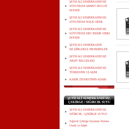
ŞEYH ALİ SEMERKANDİ HZ.
SOYUNDAN AHMET HULUSİ
EFENDİ
ŞEYH ALİ SEMERKANDİ HZ.
SOYUNDAN HALİL DEDE
ŞEYH ALİ SEMERKANDİ HZ.
SOYUNDAN EBU BEKİR SIDKI
EFENDİ
ŞEYH ALİ SEMERKANDİ
HZ.ŞİİRLERLE MENKIBELER
ŞEYH ALİ SEMERKANDİ HZ.
ARŞİV BELGELERİ
ŞEYH ALİ SEMERKANDİ HZ.
TÜRBESİNE ULAŞIM
KABİR ZİYARETİNİN ADABI
ŞEYH ALİ SEMERKANDİ HZ.
ÇEKİRGE / SIĞIRCIK SUYU
ŞEYH ALİ SEMERKANDİ HZ.
SIĞIRCIK / ÇEKİRGE SUYUU
Sığırcık Çekirge Suyunun Alınma
Usulü ve Adabı