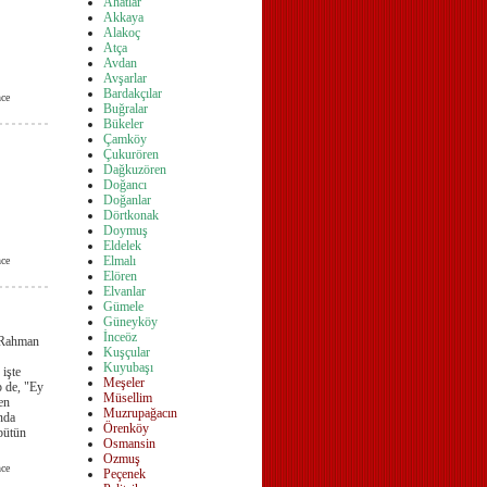
Ahatlar
Akkaya
Alakoç
Atça
Avdan
Avşarlar
Bardakçılar
ce
Buğralar
Bükeler
Çamköy
Çukurören
Dağkuzören
Doğancı
Doğanlar
Dörtkonak
Doymuş
Eldelek
Elmalı
ce
Elören
Elvanlar
Gümele
Güney
köy
İnceöz
 Rahman
Kuşçular
Kuyubaşı
 işte
Meşeler
p de, "Ey
Müsellim
en
Muzrupağacın
nda
Örenköy
 bütün
Osmansin
Ozmuş
ce
Peçenek