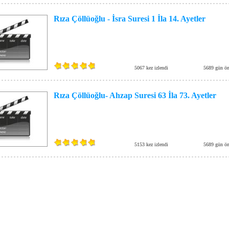
Rıza Çöllüoğlu - İsra Suresi 1 İla 14. Ayetler
5067 kez izlendi
5689 gün ön
Rıza Çöllüoğlu- Ahzap Suresi 63 İla 73. Ayetler
5153 kez izlendi
5689 gün ön