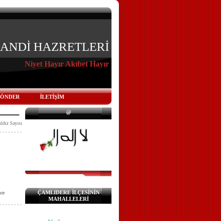
KANDİ HAZRETLERİ
Niyet Hayır Akıbet Hayır
GÖNDER
İLETİŞİM
@
ıldız Sayısı
ÇAMLIDERE İLÇESİNİN
ce
MAHALLELERİ